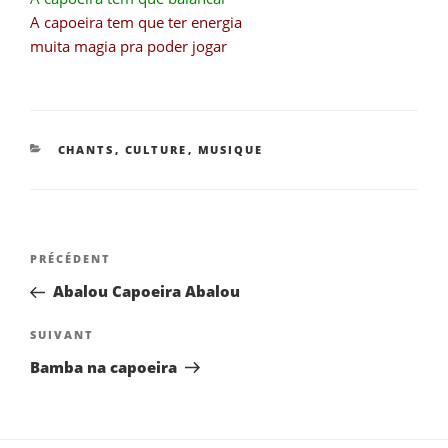
A capoeira tem que ter energia
muita magia pra poder jogar
CATÉGORIES
CHANTS
,
CULTURE
,
MUSIQUE
NAVIGATION
Article
PRÉCÉDENT
DE
précédent
Abalou Capoeira Abalou
L’ARTICLE
Article
SUIVANT
suivant
Bamba na capoeira