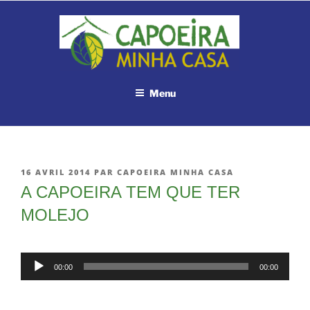
Aller
au
contenu
principal
Menu
PUBLIÉ
16 AVRIL 2014
PAR
CAPOEIRA MINHA CASA
LE
A CAPOEIRA TEM QUE TER
MOLEJO
Lecteur
00:00
00:00
audio