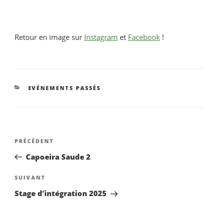
Retour en image sur
Instagram
et
Facebook
!
CATÉGORIES
EVÉNEMENTS PASSÉS
NAVIGATION
Article
PRÉCÉDENT
DE
précédent
Capoeira Saude 2
L’ARTICLE
Article
SUIVANT
suivant
Stage d’intégration 2025