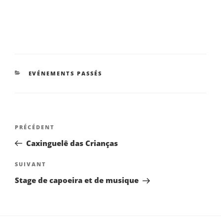
CATÉGORIES
EVÉNEMENTS PASSÉS
NAVIGATION
Article
PRÉCÉDENT
DE
précédent
Caxinguelê das Crianças
L’ARTICLE
Article
SUIVANT
suivant
Stage de capoeira et de musique